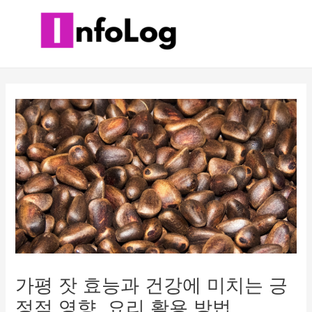
콘
텐
츠
로
건
너
뛰
기
가평 잣 효능과 건강에 미치는 긍
정적 영향, 요리 활용 방법