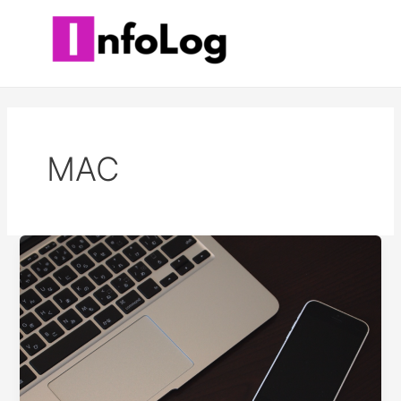
콘
텐
츠
로
건
너
뛰
MAC
기