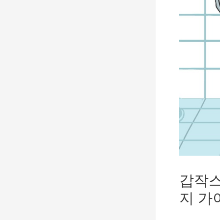
갑작스
지 가