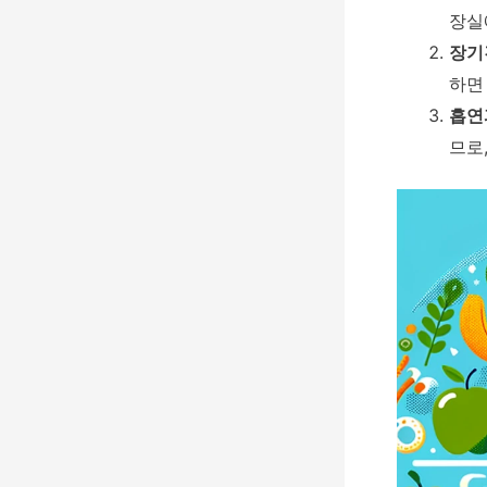
장실
장기
하면
흡연
므로