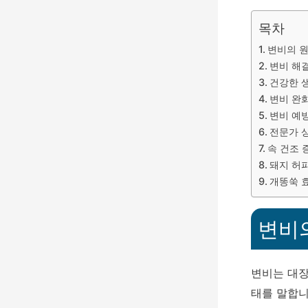
목차
변비의 
변비 해
건강한 
변비 완
변비 예
전문가 
속 건조 
돼지 허파
개똥쑥 
변비
변비는 대장
태를 말합니