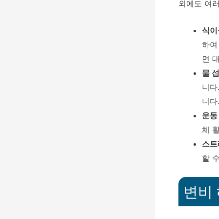
외에도 여러
식이
하여
면 
물 
니다
니다
운동
체 
스트
할 
변비