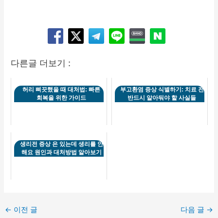
다른글 더보기 :
허리 삐끗했을 때 대처법: 빠른
부고환염 증상 식별하기: 치료 전
회복을 위한 가이드
반드시 알아둬야 할 사실들
생리전 증상 은 있는데 생리를 안
해요 원인과 대처방법 알아보기
포
←
이전 글
다음 글
→