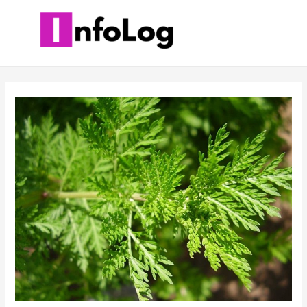
콘
텐
츠
로
건
너
뛰
기