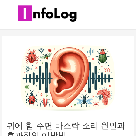
콘
텐
츠
로
건
너
뛰
기
귀에 힘 주면 바스락 소리 원인과
효과적인 예방법