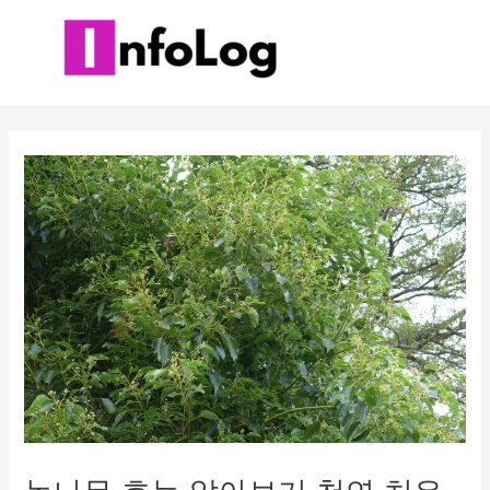
콘
텐
츠
로
건
너
뛰
기