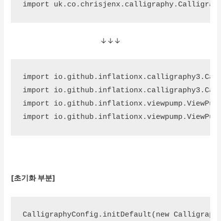
import uk.co.chrisjenx.calligraphy.Calligrap
↓↓↓
import io.github.inflationx.calligraphy3.Call
import io.github.inflationx.calligraphy3.Call
import io.github.inflationx.viewpump.ViewPump
import io.github.inflationx.viewpump.ViewPum
[초기화 부분]
CalligraphyConfig.initDefault(new Calligraphy