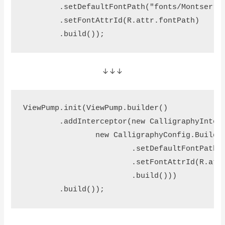
        .setDefaultFontPath("fonts/Montserrat
        .setFontAttrId(R.attr.fontPath)

        .build());
↓↓↓
ViewPump.init(ViewPump.builder()

        .addInterceptor(new CalligraphyInterc
                new CalligraphyConfig.Builder
                        .setDefaultFontPath("
                        .setFontAttrId(R.attr
                        .build()))

        .build());