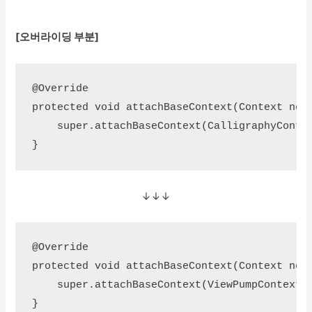
[오버라이딩 부분]
@Override

protected void attachBaseContext(Context newB
    super.attachBaseContext(CalligraphyContex
}
↓↓↓
@Override

protected void attachBaseContext(Context newB
    super.attachBaseContext(ViewPumpContextWr
}