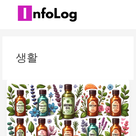
콘
텐
츠
로
건
너
뛰
생활
기