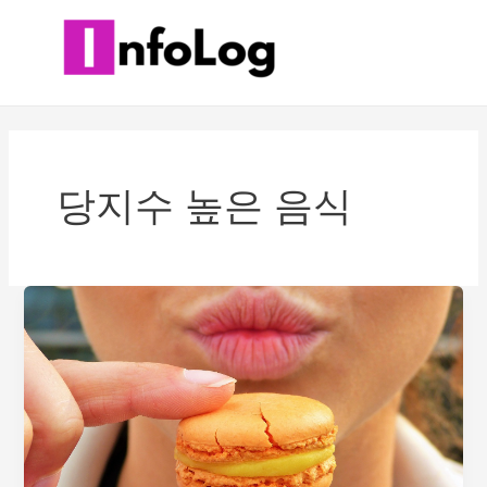
콘
텐
츠
로
건
너
뛰
당지수 높은 음식
기