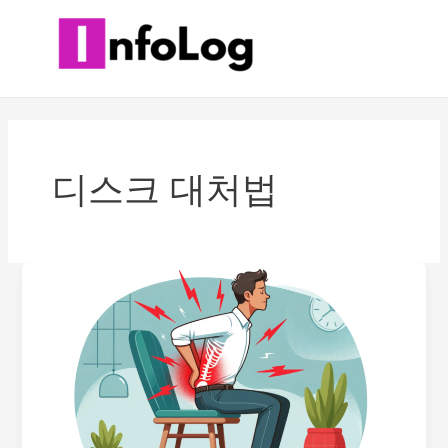
콘
텐
츠
로
건
너
뛰
디스크 대처법
기