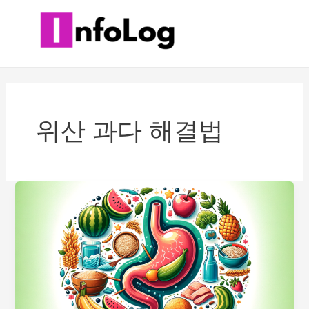
콘
텐
츠
로
건
너
뛰
위산 과다 해결법
기