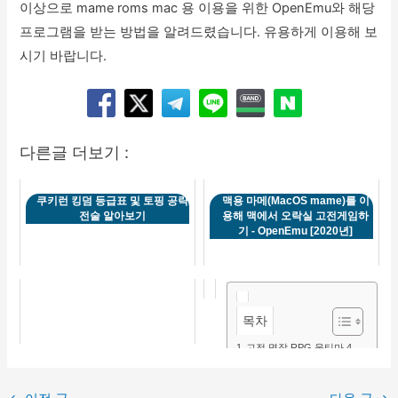
이상으로 mame roms mac 용 이용을 위한 OpenEmu와 해당
프로그램을 받는 방법을 알려드렸습니다. 유용하게 이용해 보
시기 바랍니다.
다른글 더보기 :
쿠키런 킹덤 등급표 및 토핑 공략
맥용 마메(MacOS mame)를 이
전술 알아보기
용해 맥에서 오락실 고전게임하
기 - OpenEmu [2020년]
목차
고전 명작 RPG 울티마 4,
6, 8 ScummVM 으로 즐기
기
맥용 마메(MacOS mame)
포