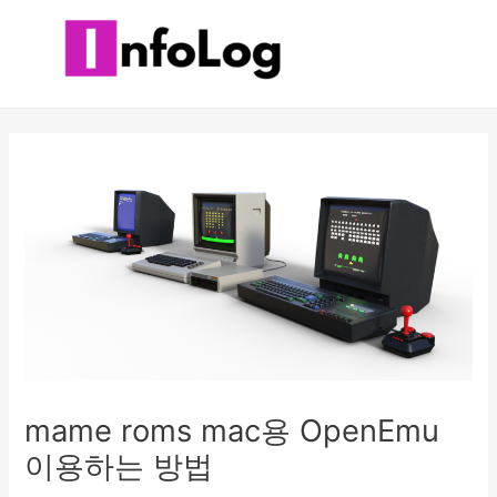
콘
텐
츠
로
건
너
뛰
기
mame roms mac용 OpenEmu
이용하는 방법